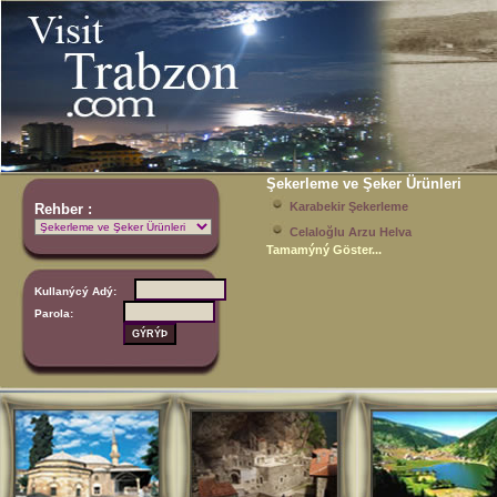
Şekerleme ve Şeker Ürünleri
Karabekir Şekerleme
Rehber :
Celaloğlu Arzu Helva
Tamamýný Göster...
Kullanýcý Adý:
Parola: