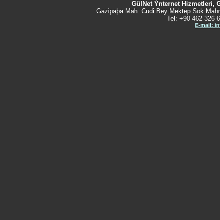
GülNet Ýnternet Hizmetleri, 
Gazipaþa Mah. Cudi Bey Mektep Sok.Mahm
Tel: +90 462 326 6
E-mail: i