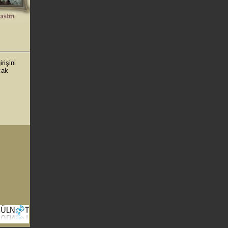
rişini
cak