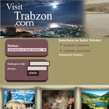
Şekerleme ve Şeker Ürünleri
Karabekir Şekerleme
Rehber :
Celaloğlu Arzu Helva
Tamamýný Göster...
Kullanýcý Adý:
Parola: