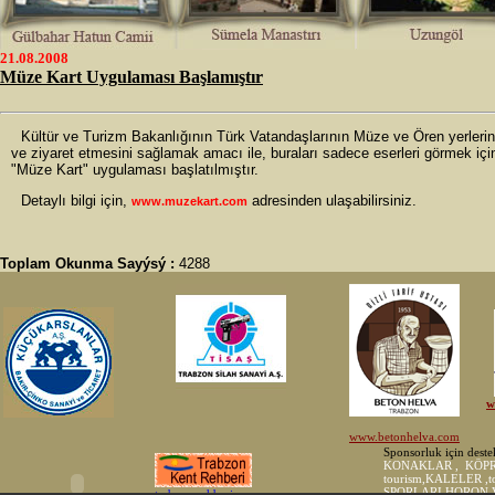
21.08.2008
Müze Kart Uygulaması Başlamıştır
Kültür ve Turizm Bakanlığının Türk Vatandaşlarının Müze ve Ören yerlerine 
ve ziyaret etmesini sağlamak amacı ile, buraları sadece eserleri görmek içi
"Müze Kart" uygulaması başlatılmıştır.
Detaylı bilgi için,
adresinden ulaşabilirsiniz.
www.muzekart.com
Toplam Okunma Sayýsý :
4288