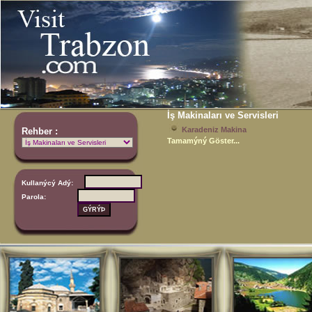
İş Makinaları ve Servisleri
Karadeniz Makina
Rehber :
Tamamýný Göster...
Kullanýcý Adý:
Parola: