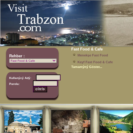
Fast Food & Cafe
Menekşe Fast Food
Rehber :
Keyf Fast Food & Cafe
Tamamýný Göster...
Kullanýcý Adý:
Parola: