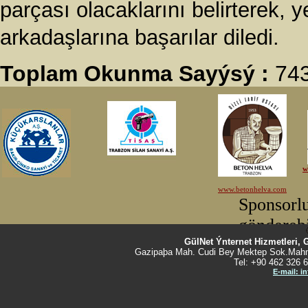
parçası olacaklarını belirterek,
arkadaşlarına başarılar diledi.
Toplam Okunma Sayýsý :
74
GülNet Ýnternet Hizmetleri, 
Gazipaþa Mah. Cudi Bey Mektep Sok.Mahm
Tel: +90 462 326 6
E-mail: i