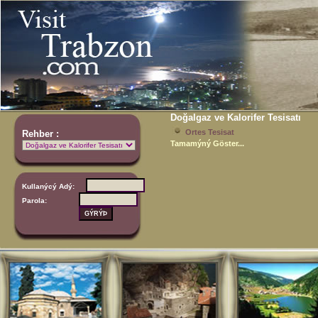
Doğalgaz ve Kalorifer Tesisatı
Ortes Tesisat
Rehber :
Tamamýný Göster...
Kullanýcý Adý:
Parola: