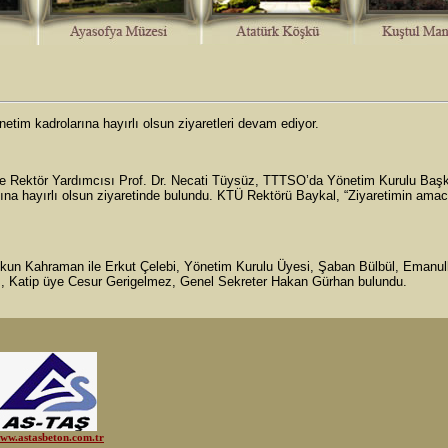
im kadrolarına hayırlı olsun ziyaretleri devam ediyor.
ve Rektör Yardımcısı Prof. Dr. Necati Tüysüz, TTTSO’da Yönetim Kurulu Başk
ına hayırlı olsun ziyaretinde bulundu. KTÜ Rektörü Baykal, “Ziyaretimin amacı
kun Kahraman ile Erkut Çelebi, Yönetim Kurulu Üyesi, Şaban Bülbül, Emanul
m, Katip üye Cesur Gerigelmez, Genel Sekreter Hakan Gürhan bulundu.