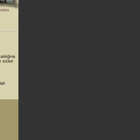
anlığına
 sizleri
lah