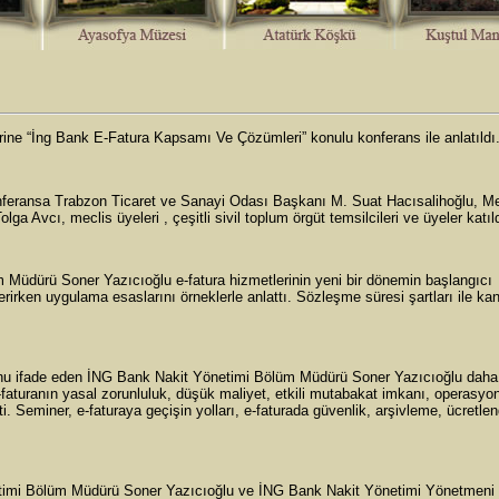
erine “İng Bank E-Fatura Kapsamı Ve Çözümleri” konulu konferans ile anlatıldı
nferansa Trabzon Ticaret ve Sanayi Odası Başkanı M. Suat Hacısalihoğlu, Me
Avcı, meclis üyeleri , çeşitli sivil toplum örgüt temsilcileri ve üyeler katıld
 Müdürü Soner Yazıcıoğlu e-fatura hizmetlerinin yeni bir dönemin başlangıcı
verirken uygulama esaslarını örneklerle anlattı. Sözleşme süresi şartları ile kan
ğunu ifade eden İNG Bank Nakit Yönetimi Bölüm Müdürü Soner Yazıcıoğlu daha
e-faturanın yasal zorunluluk, düşük maliyet, etkili mutabakat imkanı, operasyo
ti. Seminer, e-faturaya geçişin yolları, e-faturada güvenlik, arşivleme, ücretle
timi Bölüm Müdürü Soner Yazıcıoğlu ve İNG Bank Nakit Yönetimi Yönetmeni 