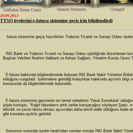
29.09.2013
TTSO üyelerini e-fatura sistemine geçiş için bilgilendirdi
-fatura sistemine geçiş hazırlıkları Trabzon Ticaret ve Sanayi Odası üyel
ING Bank ve Trabzon Ticaret ve Sanayi Odası işbirliğinde düzenlenen ko
Başkan Vekilleri İbrahim Nalbant ve Adnan Sağlam, Yönetim Kurulu Üyesi Tolga 
E-fatura hakkında bilgilendirmede bulunan İNG Bank Nakit Yönetimi Bölüm
olduğunu vurguladı. İşletmelere getirdiği kolaylıklar hakkında ayrıntılı bilgi 
konusunda da bilgilendirmede bulunuldu.
E-fatura sistemine geçmenin en temel sebebinin 'Yasal Zorunluluk' oldu
şöyle konuştu, "Kağıt faturaların artık tarihe karışacağını söyleyen Şaştı, 
etkinlik ve çevre dostu olması açısından daha tercih edilir olduğunu ifade et
gibi konulara açıklık getirildi.
Sunumun sonunda üyeler tarafından sorulan sorular İNG Bank Nakit Yöne