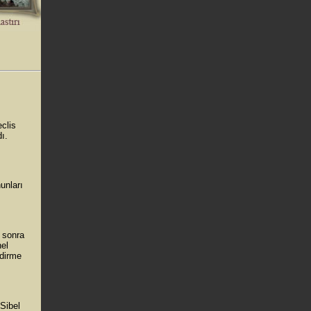
.
clis
ı.
unları
 sonra
nel
ndirme
Sibel