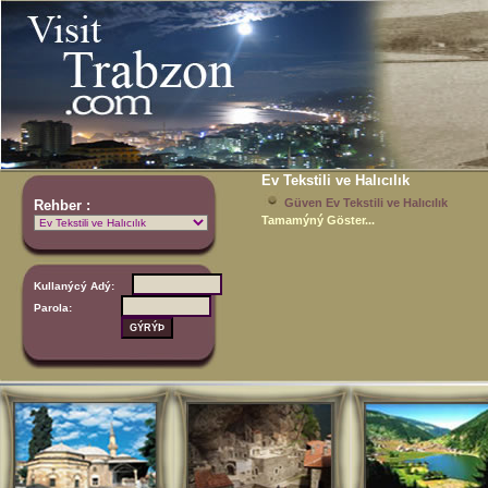
Ev Tekstili ve Halıcılık
Güven Ev Tekstili ve Halıcılık
Rehber :
Tamamýný Göster...
Kullanýcý Adý:
Parola: