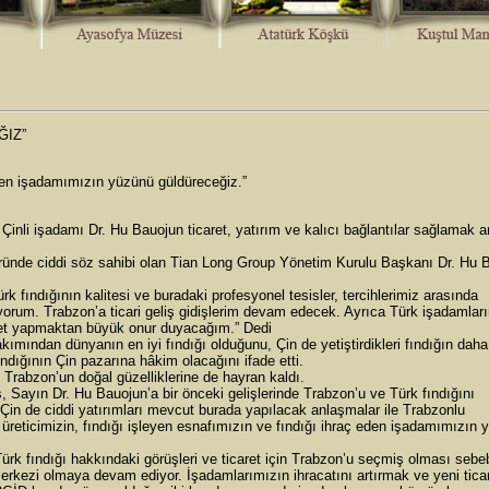
ĞIZ”
 eden işadamımızın yüzünü güldüreceğiz.”
Çinli işadamı Dr. Hu Bauojun ticaret, yatırım ve kalıcı bağlantılar sağlamak 
ktöründe ciddi söz sahibi olan Tian Long Group Yönetim Kurulu Başkanı Dr. Hu 
k fındığının kalitesi ve buradaki profesyonel tesisler, tercihlerimiz arasında
yorum. Trabzon’a ticari geliş gidişlerim devam edecek. Ayrıca Türk işadamları
caret yapmaktan büyük onur duyacağım.” Dedi
bakımından dünyanın en iyi fındığı olduğunu, Çin de yetiştirdikleri fındığın dah
ndığının Çin pazarına hâkim olacağını ifade etti.
Trabzon’un doğal güzelliklerine de hayran kaldı.
Sayın Dr. Hu Bauojun’a bir önceki gelişlerinde Trabzon’u ve Türk fındığını
ne Çin de ciddi yatırımları mevcut burada yapılacak anlaşmalar ile Trabzonlu
k üreticimizin, fındığı işleyen esnafımızın ve fındığı ihraç eden işadamımızın
Türk fındığı hakkındaki görüşleri ve ticaret için Trabzon’u seçmiş olması sebe
erkezi olmaya devam ediyor. İşadamlarımızın ihracatını artırmak ve yeni ticar