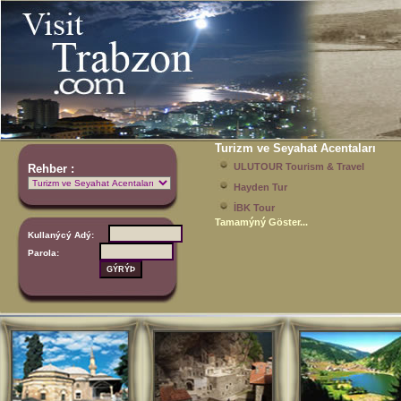
Turizm ve Seyahat Acentaları
ULUTOUR Tourism & Travel
Rehber :
Hayden Tur
İBK Tour
Tamamýný Göster...
Kullanýcý Adý:
Parola: