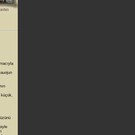
amacıyla
Bauojun
nın
a küçük,
 yüzünü
biyle
i