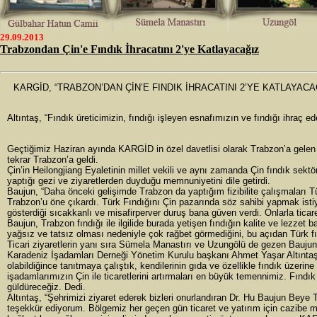
29.09.2013
Trabzondan Çin'e Fındık İhracatını 2'ye Katlayacağız
KARGİD, “TRABZON’DAN ÇİN’E FINDIK İHRACATINI 2’YE KATLAYACA
Altıntaş, “Fındık üreticimizin, fındığı işleyen esnafımızın ve fındığı ihraç
Geçtiğimiz Haziran ayında KARGİD in özel davetlisi olarak Trabzon’a gelen 
tekrar Trabzon’a geldi.
Çin’in Heilongjiang Eyaletinin millet vekili ve aynı zamanda Çin fındık se
yaptığı gezi ve ziyaretlerden duyduğu memnuniyetini dile getirdi.
Baujun, “Daha önceki gelişimde Trabzon da yaptığım fizibilite çalışmaları Tür
Trabzon’u öne çıkardı. Türk Fındığını Çin pazarında söz sahibi yapmak isti
gösterdiği sıcakkanlı ve misafirperver duruş bana güven verdi. Onlarla ti
Baujun, Trabzon fındığı ile ilgilide burada yetişen fındığın kalite ve lezzet 
yağsız ve tatsız olması nedeniyle çok rağbet görmediğini, bu açıdan Türk fı
Ticari ziyaretlerin yanı sıra Sümela Manastırı ve Uzungölü de gezen Baujun 
Karadeniz İşadamları Derneği Yönetim Kurulu başkanı Ahmet Yaşar Altıntaş, 
olabildiğince tanıtmaya çalıştık, kendilerinin gıda ve özellikle fındık üzeri
işadamlarımızın Çin ile ticaretlerini artırmaları en büyük temennimiz. Fındı
güldüreceğiz. Dedi.
Altıntaş, “Şehrimizi ziyaret ederek bizleri onurlandıran Dr. Hu Baujun Beye 
teşekkür ediyorum. Bölgemiz her geçen gün ticaret ve yatırım için cazibe m