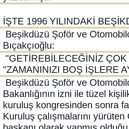
İŞTE 1996 YILINDAKİ BEŞİ
Beşikdüzü Şoför ve Otomobil
Bıçakçıoğlu:
"GETİREBİLECEĞİNİZ ÇOK 
"ZAMANINIZI BOŞ İŞLERE A
Beşikdüzü Şoför ve Otomobilci
Bakanlığının izni ile tüzel kiş
kuruluş kongresinden sonra faa
Kuruluş çalışmalarını yürüten
başkanı olarak yapmış olduğu 