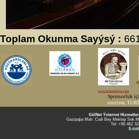
Toplam Okunma Sayýsý :
66
GülNet Ýnternet Hizmetler
Gazipaþa Mah. Cudi Bey Mektep Sok.Ma
Tel: +90 462 32
E-mail