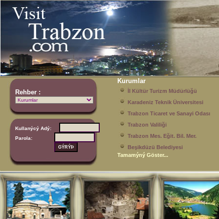
Kurumlar
İl Kültür Turizm Müdürlüğü
Rehber :
Karadeniz Teknik Üniversitesi
Trabzon Ticaret ve Sanayi Odası
Trabzon Valiliği
Kullanýcý Adý:
Trabzon Mes. Eğit. Bil. Mer.
Parola:
Beşikdüzü Belediyesi
Tamamýný Göster...