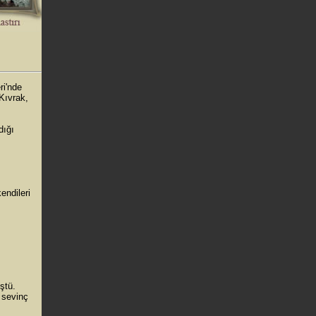
ri'nde
Kıvrak,
dığı
endileri
ştü.
 sevinç