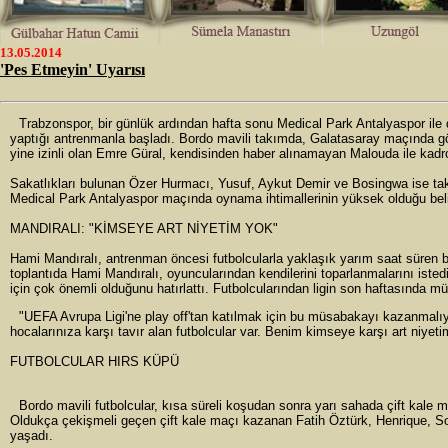
13.05.2014
'Pes Etmeyin' Uyarısı
Trabzonspor, bir günlük ardından hafta sonu Medical Park Antalyaspor il
yaptığı antrenmanla başladı. Bordo mavili takımda, Galatasaray maçında gör
yine izinli olan Emre Güral, kendisinden haber alınamayan Malouda ile kadr
Sakatlıkları bulunan Özer Hurmacı, Yusuf, Aykut Demir ve Bosingwa ise takı
Medical Park Antalyaspor maçında oynama ihtimallerinin yüksek olduğu belir
MANDIRALI: "KİMSEYE ART NİYETİM YOK"
Hami Mandıralı, antrenman öncesi futbolcularla yaklaşık yarım saat süren bi
toplantıda Hami Mandıralı, oyuncularından kendilerini toparlanmalarını iste
için çok önemli olduğunu hatırlattı. Futbolcularından ligin son haftasında 
"UEFA Avrupa Ligi'ne play off'tan katılmak için bu müsabakayı kazanmal
hocalarınıza karşı tavır alan futbolcular var. Benim kimseye karşı art niyet
FUTBOLCULAR HIRS KÜPÜ
Bordo mavili futbolcular, kısa süreli koşudan sonra yarı sahada çift kale
Oldukça çekişmeli geçen çift kale maçı kazanan Fatih Öztürk, Henrique, S
yaşadı.