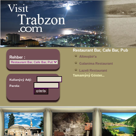
Restaurant Bar, Cafe Bar, Pub
Altmışbir'a
Rehber :
Galanima Restaurant
Lazeli Restaurant
Tamamýný Göster...
Kullanýcý Adý:
Parola: