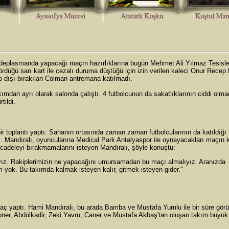
e deplasmanda yapacağı maçın hazırlıklarına bugün Mehmet Ali Yılmaz Tesisle
düğü sarı kart ile cezalı duruma düştüğü için izin verilen kaleci Onur Recep 
o dışı bırakılan Colman antremana katılmadı.
mdan ayrı olarak salonda çalıştı. 4 futbolcunun da sakatlıklarının ciddi olma
tildi.
r toplantı yaptı. Sahanın ortasında zaman zaman futbolcularının da katıldığı
di. Mandıralı, oyuncularına Medical Park Antalyaspor ile oynayacakları maçın k
mücadeleyi bırakmamalarını isteyen Mandıralı, şöyle konuştu:
ıyız. Rakiplerimizin ne yapacağını umursamadan bu maçı almalıyız. Aranızda
im yok. Bu takımda kalmak isteyen kalır, gitmek isteyen gider."
 maç yaptı. Hami Mandıralı, bu arada Bamba ve Mustafa Yumlu ile bir süre görü
oner, Abdülkadir, Zeki Yavru, Caner ve Mustafa Akbaş'tan oluşan takım büyük