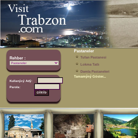
Pastaneler
Tufan Pastanesi
Rehber :
Lokma Tatlı
Damla Pastaneleri
Tamamýný Göster...
Kullanýcý Adý:
Parola: