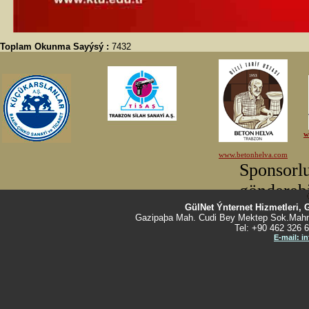
Toplam Okunma Sayýsý :
7432
GülNet Ýnternet Hizmetleri, 
Gazipaþa Mah. Cudi Bey Mektep Sok.Mahm
Tel: +90 462 326 6
E-mail: i