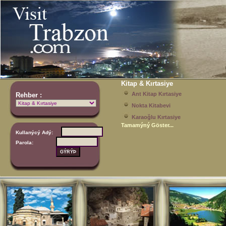
Kitap & Kırtasiye
Ant Kitap Kırtasiye
Rehber :
Nokta Kitabevi
Karaoğlu Kırtasiye
Tamamýný Göster...
Kullanýcý Adý:
Parola: