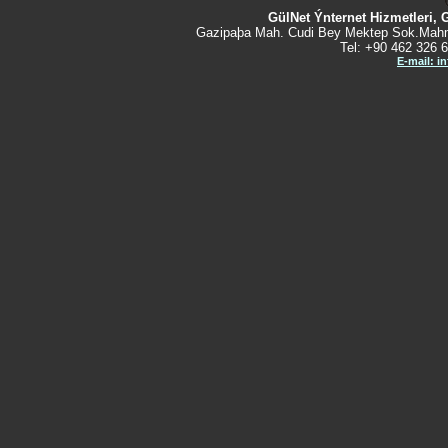
GülNet Ýnternet Hizmetleri, 
Gazipaþa Mah. Cudi Bey Mektep Sok.Mahm
Tel: +90 462 326 6
E-mail: i