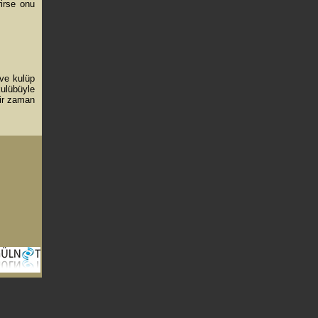
rirse onu
ve kulüp
kulübüyle
bir zaman