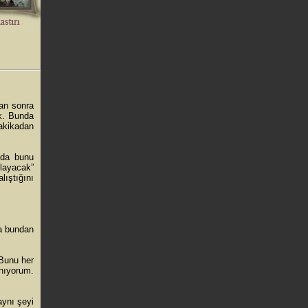
an sonra
ik. Bunda
akikadan
 da bunu
layacak”
ıştığını
ma bundan
“Bunu her
nıyorum.
aynı şeyi