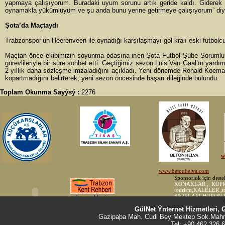
yapmaya çalışıyorum. Buradaki uyum sorunu artık geride kaldı. Giderek b
oynamakla yükümlüyüm ve şu anda bunu yerine getirmeye çalışıyorum” diy
Şota’da Maçtaydı
Trabzonspor’un Heerenveen ile oynadığı karşılaşmayı gol kralı eski futbol
Maçtan önce ekibimizin soyunma odasına inen Şota Futbol Şube Sorumlum
görevlileriyle bir süre sohbet etti. Geçtiğimiz sezon Luis Van Gaal’ın yard
2 yıllık daha sözleşme imzaladığını açıkladı. Yeni dönemde Ronald Koeman’
kopartmadığını belirterek, yeni sezon öncesinde başarı dileğinde bulundu.
Toplam Okunma Sayýsý :
2276
GülNet Ýnternet Hizmetleri, 
Gazipaþa Mah. Cudi Bey Mektep Sok.Mahm
Tel: +90 462 326 6