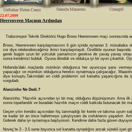
22.07.2009
Heerenveen Maçının Ardından
Trabzonspor Teknik Direktörü Hugo Broos Heerenveen maçı sonrasında a
Broos, Heerenveen karşılaşmasının 6 gün içinde oynanan 3. müsabaka ol
zor diye nitelendireceğimiz ikinci karşılaşmaydı. Özellikle oyunun başında
gerek bugün uzun bir yolculuk yamamızın gerekse de yavaş yavaş ortay
sonra kendimizi bulduk. Oyuna döndük ve oldukça iyi bir oyun çıkarttık. 
Hollanda’daki maçlarda mümkün olduğunca her oyuncuya şans vermeye 
yapacağız ve mümkün olduğunca hereksi oynatmaya çalışacağız. Maastric
diye konuştu.Takımdaki en ciddi problemin sol kanatta yaşancığına da iş
vurguladı.
Alanzinho Ne Dedi.?
Alanzinho, “Hazırlık açısından iyi bir maç olduğunu düşünüyorum. Ama ilk
sonra toparlandık ve buradaki hazırlık maçın ciddi katkıda bulunacak bir 
Geçen yılın kendisi açısından hiç tanımadığı bir kente ve takıma uyum sağ
ne kadar bir an önce halletmeye çalıştıysam da zorluklarını yaşadım. Am
Giderek daha iyi oynamaya başlıyorum. Kendime daha fazla güven duyuyoru
Noveç’te 3 - 3.5 sene boyunca sol kanatta oynadığını ancak sürekli içeri gi