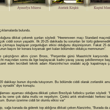
çıklamalarda bulundu.
duğuna dikkat çekerek şunları söyledi: “Heerenveen maçı Standard maçınd
 çok ciddi sorun yaşadık. İlk 20-25 dakikada bu sorunları bir türlü gideremed
a çıkmaya başlayan yorgunluğun etkisi olduğunu düşünüyorum. Fakat 25 d
Oyunun başını bir kenara koyarsak geri kalan bölümden oldukça memnunum”.
çalıştığının altını çizen Broos, “Perşembe günü Maastricht karşısında
ht maçından sonra da lige başlayacak kadro yavaş yavaş şekillenmeye baş
aret eden tecrübeli teknik adam Alanzinho’nun oradaki açığı kapatmaya çal
 20 dakikayı bunun dışında tutuyorum. Bu bölümde ciddi olarak zorlandık a
maç oynadık” diye konuştu.
laması aşaması olduğuna dikkati çeken Brezilyalı futbolcu şunları söyledi: 
a bu sene çok daha mutlu ve neşeliyim. Çünkü artık etrafımdaki herkesi ta
m. Bunun üzerime ciddi bir olumlu etkisi var”
rip, sağa kanada da giderek top aldığına dikkati çeken Alanzinho, “Burada da 