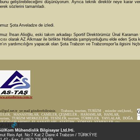
unu geliştirebileceğimi düşünüyorum. Ayrıca teknik direktör neye karar ve
erek sözlerini tamamladı.
cumuz Şota Arveladze de izledi.
uz İhsan Alioğlu, eski takım arkadaşı Sportif Direktörümüz Ünal Karaman 
ımcısı olarak AZ Alkmaar ile birlikte Hollanda şampiyonluğunu elde eden Şota 
ın yardımcılığını yapacak olan Şota Trabzon ve Trabzonspor’la ilgisini hiç
GülKom Mühendislik Bilgisayar Ltd.Þti.
ut Reis Apt. No:7 Kat:2 Daire:4 Trabzon / TÜRKÝYE
1 42 - Fax: 0 (462) 326 99 59