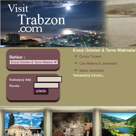
Enerji Ürünleri & Tarım Makinalar
Özsöz Ticaret
Rehber :
Can Makina & Jeneratör
Vatan Jeneratör
Tamamýný Göster...
Kullanýcý Adý:
Parola: