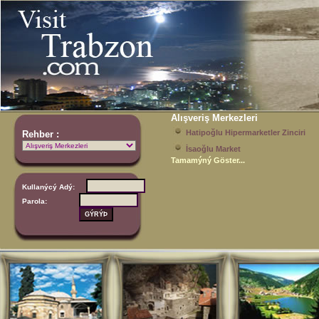
Alışveriş Merkezleri
Hatipoğlu Hipermarketler Zinciri
Rehber :
İsaoğlu Market
Tamamýný Göster...
Kullanýcý Adý:
Parola: