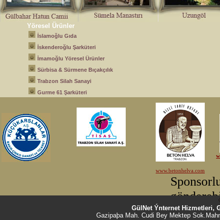
Yöresel Ürünler
İslamoğlu Gıda
İskenderoğlu Şarküteri
İmamoğlu Yöresel Ürünler
Sürbisa & Sürmene Bıçakçılık
Trabzon Silah Sanayi
Gurme 61 Şarküteri
GülNet Ýnternet Hizmetleri, 
Gazipaþa Mah. Cudi Bey Mektep Sok.Mahm