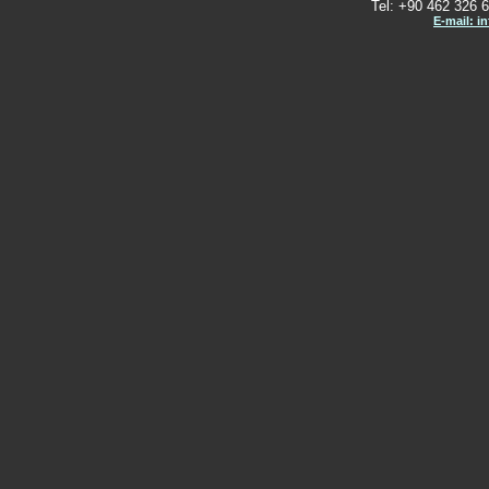
Tel: +90 462 326 6
E-mail: i