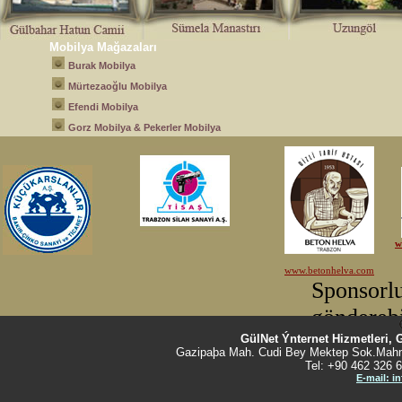
Mobilya Mağazaları
Burak Mobilya
Mürtezaoğlu Mobilya
Efendi Mobilya
Gorz Mobilya & Pekerler Mobilya
GülNet Ýnternet Hizmetleri, 
Gazipaþa Mah. Cudi Bey Mektep Sok.Mahm
Tel: +90 462 326 6
E-mail: i