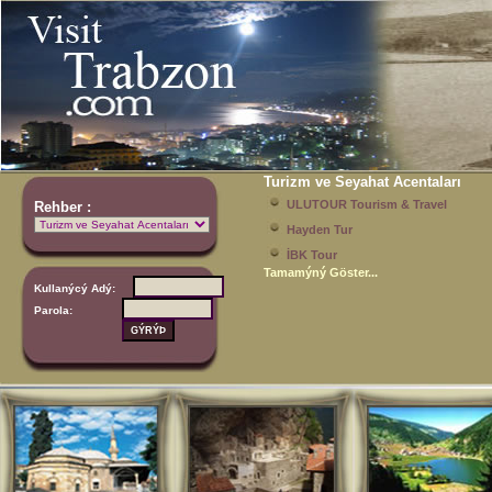
Turizm ve Seyahat Acentaları
ULUTOUR Tourism & Travel
Rehber :
Hayden Tur
İBK Tour
Tamamýný Göster...
Kullanýcý Adý:
Parola: