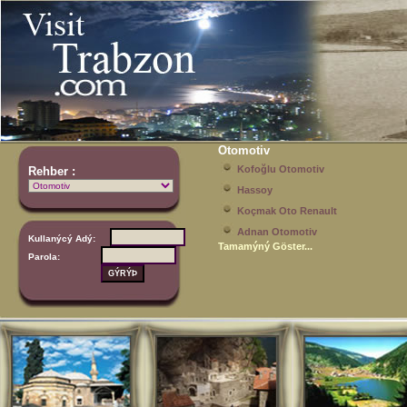
Otomotiv
Kofoğlu Otomotiv
Rehber :
Hassoy
Koçmak Oto Renault
Adnan Otomotiv
Kullanýcý Adý:
Tamamýný Göster...
Parola: