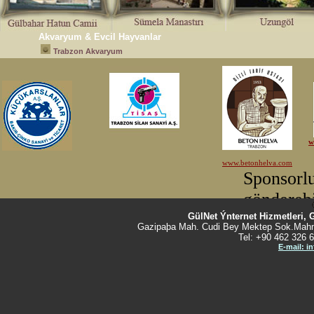
Akvaryum & Evcil Hayvanlar
Trabzon Akvaryum
GülNet Ýnternet Hizmetleri, 
Gazipaþa Mah. Cudi Bey Mektep Sok.Mahm
Tel: +90 462 326 6
E-mail: i