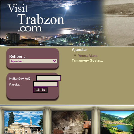
Ajanslar
Yonca Ajans
Rehber :
Tamamýný Göster...
Kullanýcý Adý:
Parola: