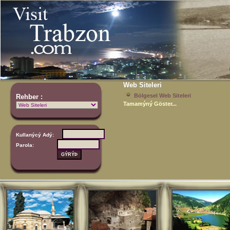
Web Siteleri
Bölgesel Web Siteleri
Rehber :
Tamamýný Göster...
Kullanýcý Adý:
Parola: