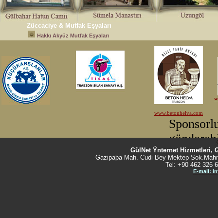
Züccaciye & Mutfak Eşyaları
Hakkı Akyüz Mutfak Eşyaları
GülNet Ýnternet Hizmetleri, 
Gazipaþa Mah. Cudi Bey Mektep Sok.Mahm
Tel: +90 462 326 6
E-mail: i