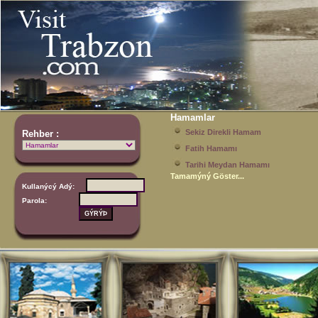
Hamamlar
Sekiz Direkli Hamam
Rehber :
Fatih Hamamı
Tarihi Meydan Hamamı
Tamamýný Göster...
Kullanýcý Adý:
Parola: