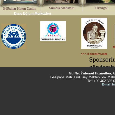
Dans Eğitim Merkezleri
GülNet Ýnternet Hizmetleri, 
Gazipaþa Mah. Cudi Bey Mektep Sok.Mahm
Tel: +90 462 326 6
E-mail: i