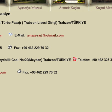
tasiye
.Türbe Pasajı ( Trabzon Lisesi Girişi)
Trabzon/TÜRKİYE
E-Mail:
@hotmail.com
m
antyay-sat
4 95
Fax: +90
462 229 70 32
ytinlik Cad. No:20(Meydan)
Trabzon/TÜRKİYE
Telefon: +90 462 323 3
.com
Fax: +90 462 229 70 32