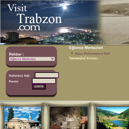
Eğlence Merkezleri
Mass Performance Hall
Rehber :
Tamamýný Göster...
Kullanýcý Adý:
Parola: