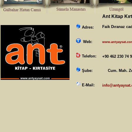
Ant Kitap Kır
Faik Dıranaz cad
Adres:
Web:
www.antyaysat.co
Telefon:
+90 462 230 7
Şube:
Cum. Mah. Ze
E-Mail:
info@antyaysat