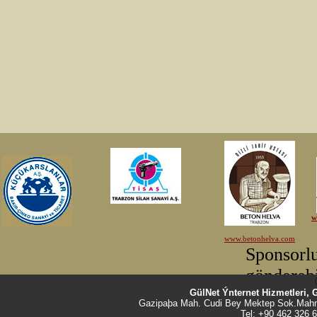
GülNet Ýnternet Hizmetleri, 
Gazipaþa Mah. Cudi Bey Mektep Sok.Mahm
Tel: +90 462 326 6