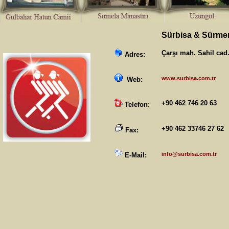
Sürbisa & Sürmen
Çarşı mah. Sahil cad
Adres:
www.surbisa.com.tr
Web:
+90 462 746 20 63
Telefon:
+90 462 33746 27 62
Fax:
info@surbisa.com.tr
E-Mail: