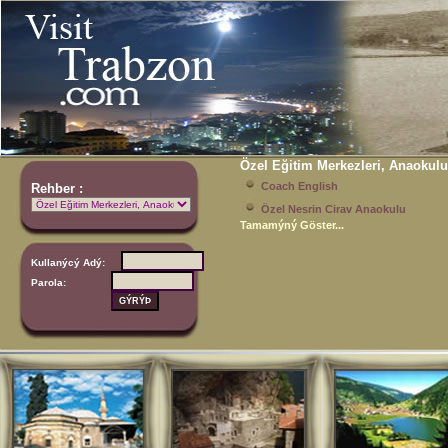
Özel Eğitim Merkezleri, Anaokulu
Coach English
Rehber :
Özel Nesrin Cirav Anaokulu
Tamamýný Göster...
Kullanýcý Adý:
Parola: