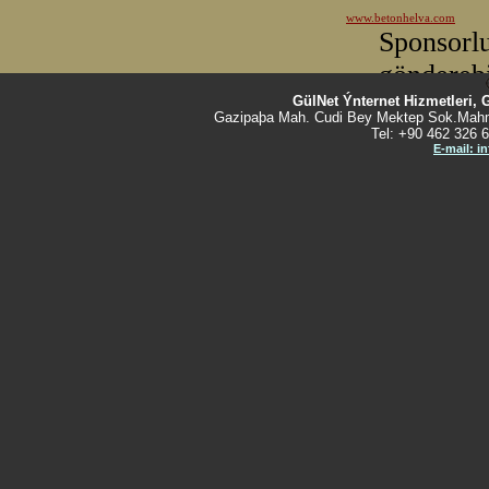
GülNet Ýnternet Hizmetleri, 
Gazipaþa Mah. Cudi Bey Mektep Sok.Mahm
Tel: +90 462 326 6
E-mail: i