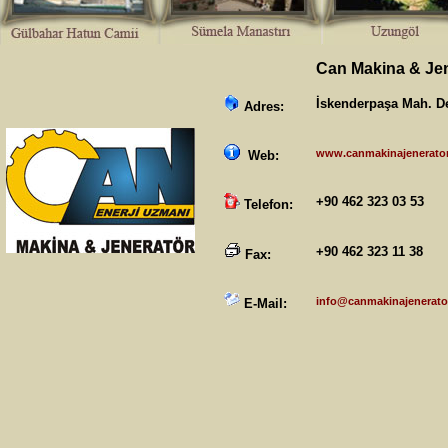
Can Makina & Je
İskenderpaşa Mah. D
Adres:
www.canmakinajenerato
Web:
+90 462 323 03 53
Telefon:
+90 462 323 11 38
Fax:
info@canmakinajenerato
E-Mail: