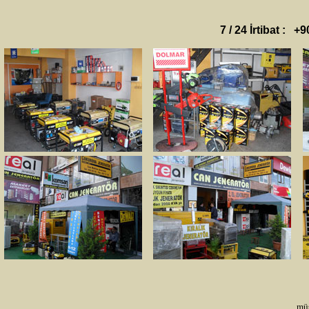
7 / 24 İrtibat : +
müş