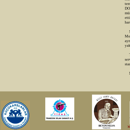
tem
DO
müş
ett
har
Sat
Mon
ayn
yak
TSE
ser
sta
Müş