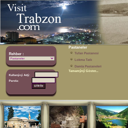
Pastaneler
Tufan Pastanesi
Rehber :
Lokma Tatlı
Damla Pastaneleri
Tamamýný Göster...
Kullanýcý Adý:
Parola: