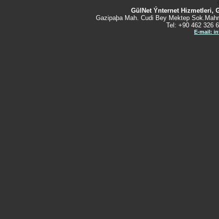
GülNet Ýnternet Hizmetleri, 
Gazipaþa Mah. Cudi Bey Mektep Sok.Mahm
Tel: +90 462 326 6
E-mail: i