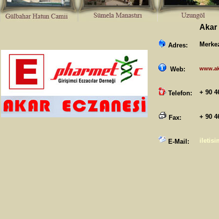
Akar
Merkez
Adres:
www.ak
Web:
+ 90 4
Telefon:
+ 90 4
Fax:
ileti
E-Mail: