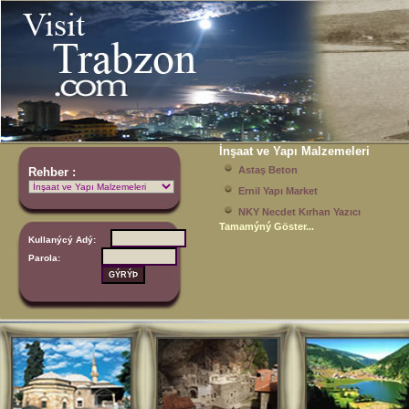
İnşaat ve Yapı Malzemeleri
Astaş Beton
Rehber :
Ernil Yapı Market
NKY Necdet Kırhan Yazıcı
Tamamýný Göster...
Kullanýcý Adý:
Parola: