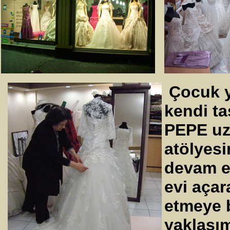
Çocuk y
kendi ta
PEPE uzu
atölyesi
devam et
evi açar
etmeye b
yaklaşım