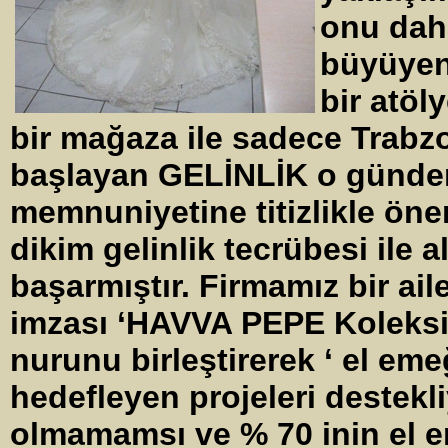
onu daha
büyüyen 
bir atöl
bir mağaza ile sadece Trabzo
başlayan GELİNLİK o günde
memnuniyetine titizlikle öne
dikim gelinlik tecrübesi ile 
başarmıştır. Firmamız bir aile
imzası ‘HAVVA PEPE Koleksiy
nurunu birleştirerek ‘ el emeğ
hedefleyen projeleri destekl
olmamamsı ve % 70 inin el em