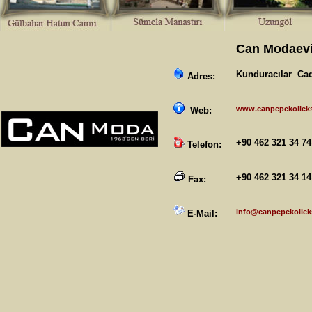
Can Modaev
Kunduracılar Cad
Adres:
www.canpepekollek
Web:
+90 462 321 34 74
Telefon:
+90 462 321 34 14
Fax:
info@canpepekollek
E-Mail: