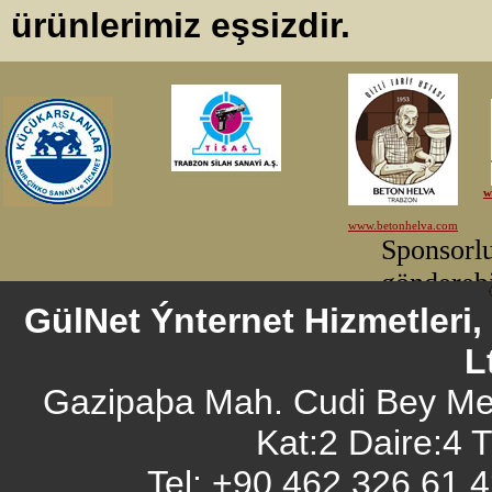
ürünlerimiz eşsizdir.
GülNet Ýnternet Hizmetleri
L
Gazipaþa Mah. Cudi Bey Me
Kat:2 Daire:4
Tel: +90 462 326 61 4