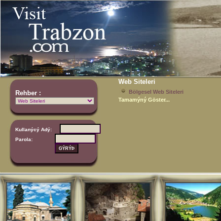
Web Siteleri
Bölgesel Web Siteleri
Rehber :
Tamamýný Göster...
Kullanýcý Adý:
Parola: