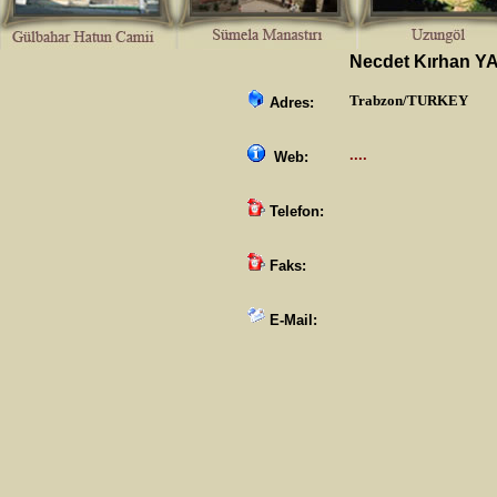
Necdet Kırhan YA
Trabzon
/TURKEY
Adres:
....
Web:
Telefon:
Faks:
E-Mail: