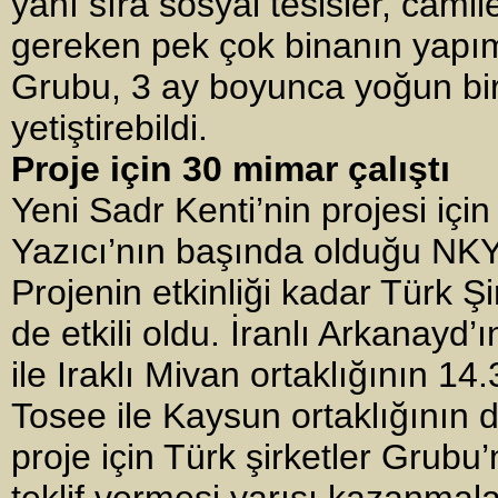
yanı sıra sosyal tesisler, camile
gereken pek çok binanın yapımı
Grubu, 3 ay boyunca yoğun bir
yetiştirebildi.
Proje için 30 mimar çalıştı
Yeni Sadr Kenti’nin projesi iç
Yazıcı’nın başında olduğu NKY 
Projenin etkinliği kadar Türk Ş
de etkili oldu. İranlı Arkanayd’
ile Iraklı Mivan ortaklığının 14
Tosee ile Kaysun ortaklığının da
proje için Türk şirketler Grubu
teklif vermesi yarışı kazanmala