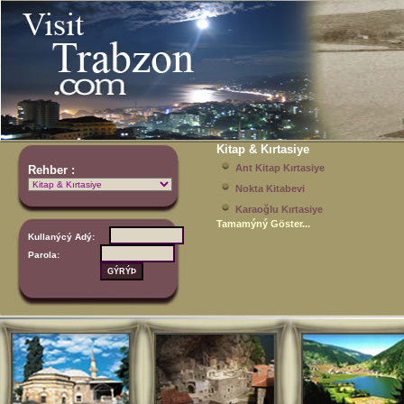
Kitap & Kırtasiye
Ant Kitap Kırtasiye
Rehber :
Nokta Kitabevi
Karaoğlu Kırtasiye
Tamamýný Göster...
Kullanýcý Adý:
Parola: