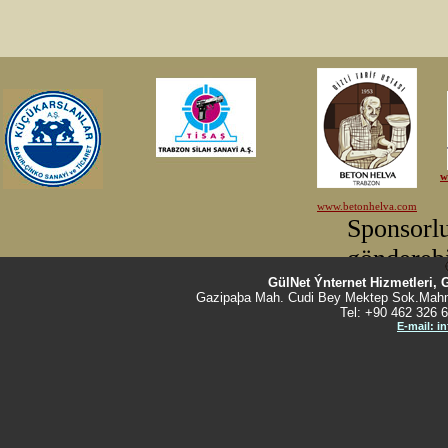
GülNet Ýnternet Hizmetleri, 
Gazipaþa Mah. Cudi Bey Mektep Sok.Mahm
Tel: +90 462 326 6
E-mail: i