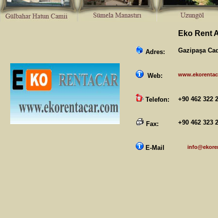
Eko Rent 
Gazipaşa Cad
Adres:
www.ekorentac
Web:
+90 462 322
Telefon:
+90 462 323 
Fax:
E-Mail
info@ekore