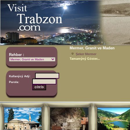
Mermer, Granit ve Maden
Şeker Mermer
Rehber :
Tamamýný Göster...
Kullanýcý Adý:
Parola: