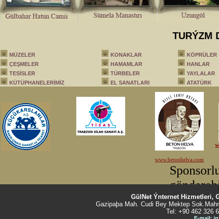
TURÝZM 
MÜZELER
KONAKLAR
KÖPRÜLER
ÇEŞMELER
HAMAMLAR
HANLAR
TESİSLER
TÜRBELER
YAYLALAR
KÜTÜPHANELERİMİZ
EL SANATLARI
ATATÜRK
GülNet Ýnternet Hizmetleri, 
Gazipaþa Mah. Cudi Bey Mektep Sok.Mahm
Tel: +90 462 326 6
E-mail: i