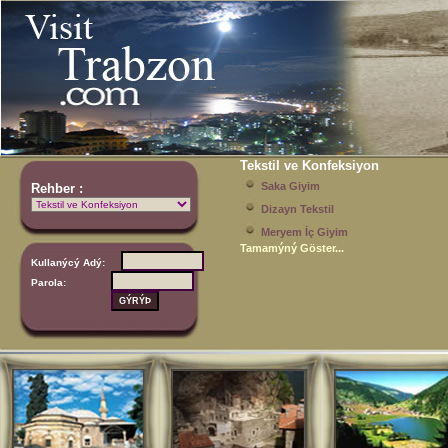
Tekstil ve Konfeksiyon
Saka Giyim
Rehber :
Dizayn Tekstil
Meryem İç Giyim
Tamamýný Göster...
Kullanýcý Adý:
Parola: