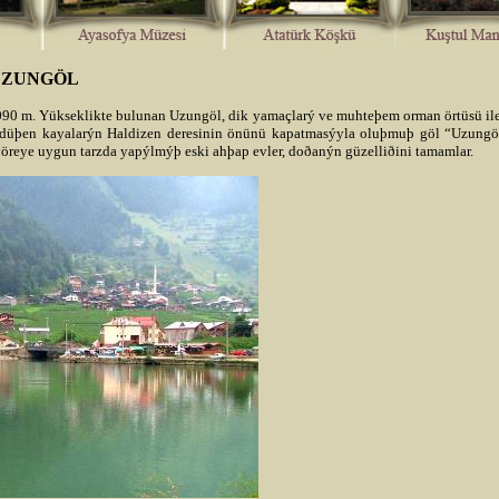
UZUNGÖL
090 m. Yükseklikte bulunan Uzungöl, dik yamaçlarý ve muhteþem orman örtüsü ile
n düþen kayalarýn Haldizen deresinin önünü kapatmasýyla oluþmuþ göl “Uzungö
yöreye uygun tarzda yapýlmýþ eski ahþap evler, doðanýn güzelliðini tamamlar.