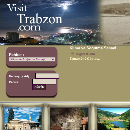
Klima ve Soğutma Sanayi
Olgun Klima
Rehber :
Tamamýný Göster...
Kullanýcý Adý:
Parola: