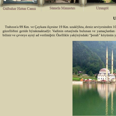
Trabzon'a 99 Km. ve Çaykara ilçesine 19 Km. uzaklýkta, deniz seviyesinden 1
güzelliðini geride býrakmaktadýr. Vadinin ortasýnda bulunan ve yamaçlarda
bilinir ve çevreye ayný ad verilmiþtir. Özellikle yakýnýndaki “þerah” köyünün 