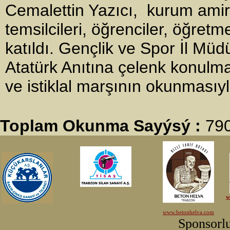
Cemalettin Yazıcı, kurum amirler
temsilcileri, öğrenciler, öğret
katıldı. Gençlik ve Spor İl Müd
Atatürk Anıtına çelenk konulma
ve istiklal marşının okunmasıyl
Toplam Okunma Sayýsý :
79