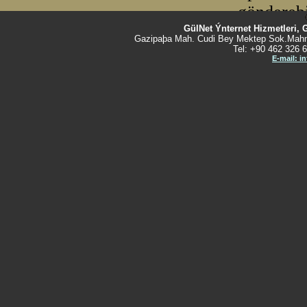
GülNet Ýnternet Hizmetleri, 
Gazipaþa Mah. Cudi Bey Mektep Sok.Mahm
Tel: +90 462 326 6
E-mail: i