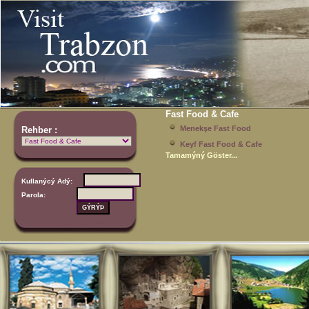
Fast Food & Cafe
Menekşe Fast Food
Rehber :
Keyf Fast Food & Cafe
Tamamýný Göster...
Kullanýcý Adý:
Parola: