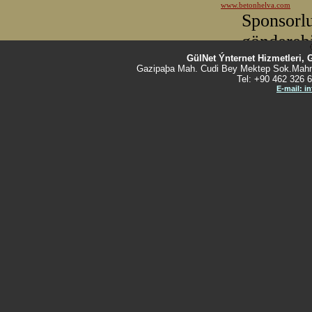
GülNet Ýnternet Hizmetleri, 
Gazipaþa Mah. Cudi Bey Mektep Sok.Mahm
Tel: +90 462 326 6
E-mail: i