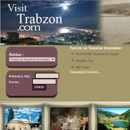
Turizm ve Seyahat Acentaları
ULUTOUR Tourism & Travel
Rehber :
Hayden Tur
İBK Tour
Tamamýný Göster...
Kullanýcý Adý:
Parola: