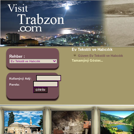
Ev Tekstili ve Halıcılık
Güven Ev Tekstili ve Halıcılık
Rehber :
Tamamýný Göster...
Kullanýcý Adý:
Parola: