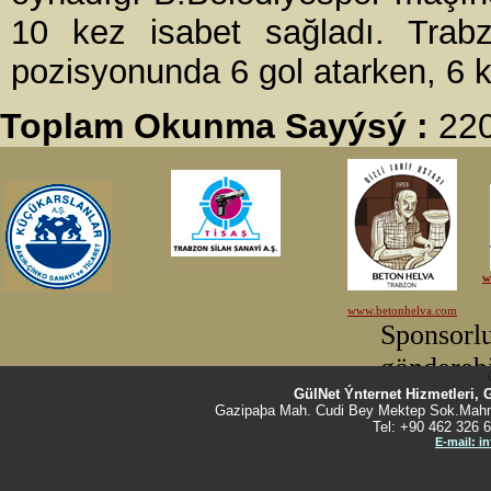
10 kez isabet sağladı. Tra
pozisyonunda 6 gol atarken, 6 k
Toplam Okunma Sayýsý :
22
GülNet Ýnternet Hizmetleri, 
Gazipaþa Mah. Cudi Bey Mektep Sok.Mahm
Tel: +90 462 326 6
E-mail: i