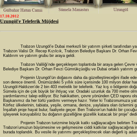
17.10.2012
Uzungöl'e Teleferik Müjdesi
Trabzon Uzungöl’e Dubai merkezli bir yatırım şirketi tarafından yapımı
Trabzon Valisi Dr. Recep Kızılcık, Trabzon Belediye Başkanı Dr. Orhan F
Kaldırım ve yatırım grubu bir araya geldi.
Trabzon Valiliği’nde gerçekleşen toplantıda bir araya gelen Çevre ve 
Belediye Başkanı Dr. Orhan Fevzi Gümrükçüoğlu ve Dubai ortaklı yatırım grubu
Projenin Uzungöl’ün doğasını daha da güzelleştireceğini ifade eden Ba
son derece önemli. Önümüzdeki 5 yıllık süre içerisinde 100 milyon dolar harc
Uzungöl-Haldızen’de 2 bin 403 metrelik bir teleferik. Yaz kış o bölgenin doğal
Sümela için de çok büyük bir ihtiyaç var. Oradaki uzunluk da 700 metre olmas
yardımlarımız talep ediliyor. Biz hakikatten, çevre yönünden ÇED raporu ol
Başkanımız da her türlü yardımı vermeye hazır. Yeter ki Trabzonumuza yat
Körfez ülkelerinin, tabiata, yeşile, ormana, denize, yaylalara olan özlemini g
İnşallah proje hayat bulur, faaliyete geçer. Ben Trabzon’un hakiki bir çocuğ
işleyerek koruyabiliriz bu doğanın güzelliğine güzellik katacak bir proje” dedi
Projenin Trabzon turizmine büyük katkı sağlayacağını belirten Trabz
Trabzon’umuzun büyümesine ve gelişmesine ciddi katkılar sağlayacağına inan
burada toplandık. Bu vesile ile yatırımı gerçekleştirecek olan değerli iş a