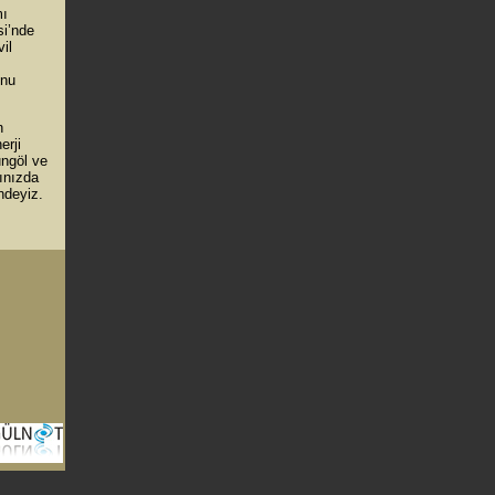
mı
si’nde
il
unu
n
erji
ungöl ve
rınızda
ndeyiz.