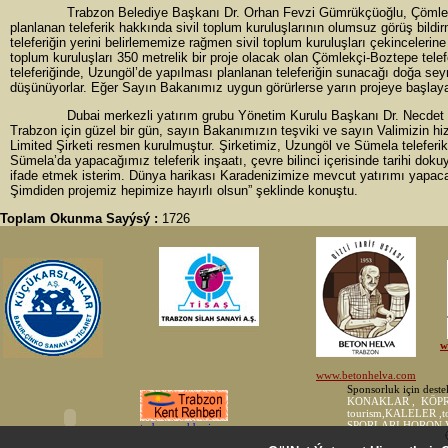
Trabzon Belediye Başkanı Dr. Orhan Fevzi Gümrükçüoğlu, Çömlekçi 
planlanan teleferik hakkında sivil toplum kuruluşlarının olumsuz görüş bildi
teleferiğin yerini belirlememize rağmen sivil toplum kuruluşları çekincelerine
toplum kuruluşları 350 metrelik bir proje olacak olan Çömlekçi-Boztepe telefe
teleferiğinde, Uzungöl’de yapılması planlanan teleferiğin sunacağı doğa sey
düşünüyorlar. Eğer Sayın Bakanımız uygun görürlerse yarın projeye başlayalı
Dubai merkezli yatırım grubu Yönetim Kurulu Başkanı Dr. Necdet Kerem
Trabzon için güzel bir gün, sayın Bakanımızın teşviki ve sayın Valimizin hi
Limited Şirketi resmen kurulmuştur. Şirketimiz, Uzungöl ve Sümela teleferik 
Sümela’da yapacağımız teleferik inşaatı, çevre bilinci içerisinde tarihi do
ifade etmek isterim. Dünya harikası Karadenizimize mevcut yatırımı yapaca
Şimdiden projemiz hepimize hayırlı olsun” şeklinde konuştu.
Toplam Okunma Sayýsý :
1726