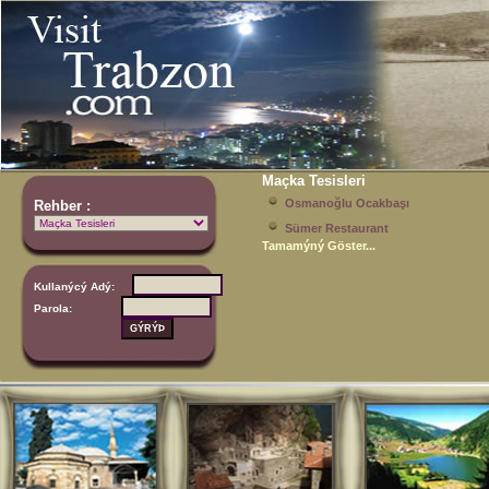
Maçka Tesisleri
Osmanoğlu Ocakbaşı
Rehber :
Sümer Restaurant
Tamamýný Göster...
Kullanýcý Adý:
Parola: