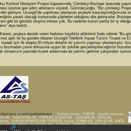
Kentsel Dönüşüm Projesi kapsamında, Çömlekçi-Boztepe arasında yapı
rmesi üzerine geri adım attıklarını söyledi. Gümrükçüoğlu, “Biz çömlekçi Proje
 dile getiriyor. Uzungöl’de yapılması planlanan projeyle karşılaştırdığımızda siv
riğinin yararlı olacağı konusunda şüpheleri olduğunu dile getiriyorlar. Boztepe
ranı gibi bir görüntü oluşma imkanı yok. Bu nedenle bunun yanlış bir iş olduğ
m” diye belirtti.
, projeye destek veren herkese teşekkür ettiklerini ifade ederek “Bu gü
zmet aşkı ile bu günden itibaren Uzungöl Teleferik İnşaat Turizm Ticaret ve En
inşaatı için ilk etapta 20 milyon dolarlık bir yatırım yapmayı planlamıştır. Uz
kuyu bozmadan çevre dokusuna uygun bir şekilde gerçekleştireceğimizi huzurla
k olmamızın yanında ticaret anlamında da yatırım getirme çalışmaları içerisi