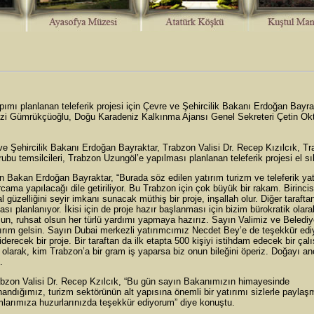
 planlanan teleferik projesi için Çevre ve Şehircilik Bakanı Erdoğan Bayra
evzi Gümrükçüoğlu, Doğu Karadeniz Kalkınma Ajansı Genel Sekreteri Çetin Ok
Şehircilik Bakanı Erdoğan Bayraktar, Trabzon Valisi Dr. Recep Kızılcık, T
 temsilcileri, Trabzon Uzungöl’e yapılması planlanan teleferik projesi el sık
kan Erdoğan Bayraktar, “Burada söz edilen yatırım turizm ve teleferik yat
ama yapılacağı dile getiriliyor. Bu Trabzon için çok büyük bir rakam. Birincis
 güzelliğini seyir imkanı sunacak müthiş bir proje, inşallah olur. Diğer tarafta
ı planlanıyor. İkisi için de proje hazır başlanması için bizim bürokratik olara
sun, ruhsat olsun her türlü yardımı yapmaya hazırız. Sayın Valimiz ve Beledi
ırım gelsin. Sayın Dubai merkezli yatırımcımız Necdet Bey’e de teşekkür ed
iderecek bir proje. Bir taraftan da ilk etapta 500 kişiyi istihdam edecek bir çal
u olarak, kim Trabzon’a bir gram iş yaparsa biz onun bileğini öperiz. Doğayı a
.
on Valisi Dr. Recep Kzılcık, “Bu gün sayın Bakanımızın himayesinde
dığımız, turizm sektörünün alt yapısına önemli bir yatırımı sizlerle paylaş
damlarımıza huzurlarınızda teşekkür ediyorum” diye konuştu.