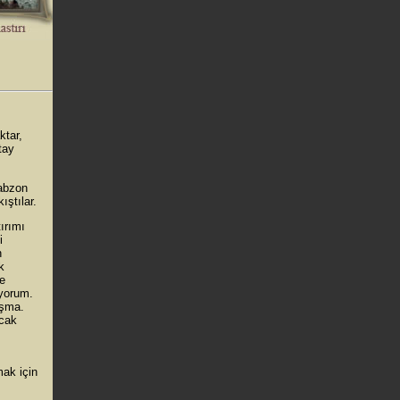
ktar,
tay
rabzon
ıştılar.
ırımı
i
n
k
ye
iyorum.
ışma.
ncak
mak için