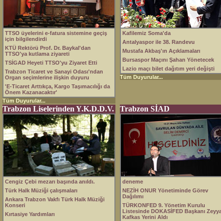
TTSO üyelerini e-fatura sistemine geçiş
Kafilemiz Soma'da
için bilgilendirdi
Antalyaspor ile 38. Randevu
KTÜ Rektörü Prof. Dr. Baykal'dan
Mustafa Akbaş'ın Açıklamaları
TTSO'ya kutlama ziyareti
Bursaspor Maçını Şahan Yönetecek
TSİGAD Heyeti TTSO'yu Ziyaret Etti
Lazio maçı bilet dağıtım yeri değişti
Trabzon Ticaret ve Sanayi Odası'ndan
Tüm Duyurular...
Organ seçimlerine ilişkin duyuru
'E-Ticaret Arttıkça, Kargo Taşımacılığı da
Önem Kazanacaktır'
Tüm Duyurular...
Trabzon Liselerinden Y.K.D.D.V.
Trabzon SİAD
Cengiz Çebi mezarı başında anıldı.
deneme
Türk Halk Müziği çalışmaları
NEZİH ONUR Yönetiminde Görev
Dağılımı
Ankara Trabzon Vakfı Türk Halk Müziği
Konseri
TÜRKONFED 9. Yönetim Kurulu
Listesinde DOKASİFED Başkanı Zeyy
Kırtasiye Yardımları
Kafkas Yerini Aldı