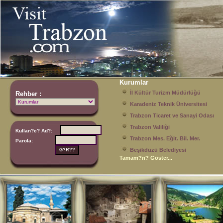
Kurumlar
İl Kültür Turizm Müdürlüğü
Rehber :
Karadeniz Teknik Üniversitesi
Trabzon Ticaret ve Sanayi Odası
Trabzon Valiliği
Kullan?c? Ad?:
Trabzon Mes. Eğit. Bil. Mer.
Parola:
Beşikdüzü Belediyesi
Tamam?n? Göster...