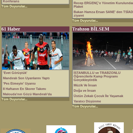
Konferans
Recep ERGENÇ'e Yönetim Kurulunda
Tüm Duyurular...
Plaket
Bakan Hamza Ersan SANE' den TSİAD
ziyaret
Tüm Duyurular...
61 Haber
Trabzon BİLSEM
'Evet Görüştük'
İSTANBULLU ve TRABZONLU
Öğrencilerle Kamp Programı
Mandıralı Son Uyarılarını Yaptı
Gerçekleştirdik
'Pes Etmeyin' Uyarısı
Müzik Ve İnsan
8 Haftanın En Skorer Takımı
Doğa ve İnsan
Malouda'nın Gözü Mandıralı'da
Üstün Zekalı Çocuk İle Yaşamak
Tüm Duyurular...
Yaratıcı Düşünme
Tüm Duyurular...