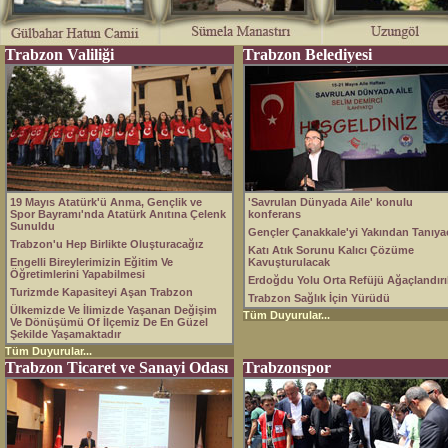
Trabzon Valiliği
Trabzon Belediyesi
19 Mayıs Atatürk'ü Anma, Gençlik ve
'Savrulan Dünyada Aile' konulu
Spor Bayramı'nda Atatürk Anıtına Çelenk
konferans
Sunuldu
Gençler Çanakkale'yi Yakından Tanıya
Trabzon'u Hep Birlikte Oluşturacağız
Katı Atık Sorunu Kalıcı Çözüme
Engelli Bireylerimizin Eğitim Ve
Kavuşturulacak
Öğretimlerini Yapabilmesi
Erdoğdu Yolu Orta Refüjü Ağaçlandırı
Turizmde Kapasiteyi Aşan Trabzon
Trabzon Sağlık İçin Yürüdü
Ülkemizde Ve İlimizde Yaşanan Değişim
Tüm Duyurular...
Ve Dönüşümü Of İlçemiz De En Güzel
Şekilde Yaşamaktadır
Tüm Duyurular...
Trabzon Ticaret ve Sanayi Odası
Trabzonspor