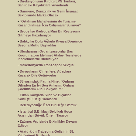
-
Direksiyonunu Kırdığı LPG Tankeri,
Sahildeki Kayalıklara Yuvarlandı
-
Sürmene, Denizcilik ve Gemi İnşaaat
Sektöründe Marka Olacak
-
"Ortahisar Mahallesinin de Turizme
Kazandırılması İçin Çalışmalar Sürüyor"
-
Broos İse Kadroda Mini Bir Revizyona
Gitmeye Hazırlanıyor
-
Balıkçılar Dolu Ağlarla Kıyaya Dönünce
Sezona Mutlu Başladılar
-
Uluslararası Organizasyonlar Baş
Koordinatörü Mehmet Atalay, Tesislerde
İncelemelerde Bulunuyor
-
Makedonya'da Trabzospor Sevgisi
-
Duygularını Çimenlere, Ağaçlara
Kazarak Dile Getiriyorlar
-
85 yaşındaki Fatma Nine: "Onların
Dilinden En İyi Ben Anlarım, Onlara
Çocuklarım Gibi Bakıyorum"
-
Çıkan Kavgada Silah ve Bıçaklar
Konuştu 5 Kişi Yaralandı
-
Belediyeciliğe Özel Bir Değer Verdik
-
İstanbul B.B. Maçı Belçikalı Hoca
Açısından Büyük Önem Taşıyor
-
Zağnos Vadisinde Etkinlikler Devam
Ediyor
-
Atatürk'ün Trabzon'a Gelişinin 85.
Yıldönümü Kutlandı