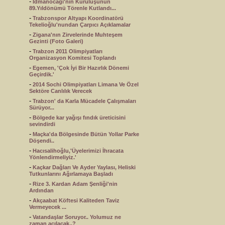
-
İdmanocağı'nın Kuruluşunun
89.Yıldönümü Törenle Kutlandı...
-
Trabzonspor Altyapı Koordinatörü
Tekelioğlu'nundan Çarpıcı Açıklamalar
-
Zigana'nın Zirvelerinde Muhteşem
Gezinti (Foto Galeri)
-
Trabzon 2011 Olimpiyatları
Organizasyon Komitesi Toplandı
-
Egemen, 'Çok İyi Bir Hazırlık Dönemi
Geçirdik.'
-
2014 Sochi Olimpiyatları Limana Ve Özel
Sektöre Canlılık Verecek
-
Trabzon' da Karla Mücadele Çalışmaları
Sürüyor...
-
Bölgede kar yağışı fındık üreticisini
sevindirdi
-
Maçka'da Bölgesinde Bütün Yollar Parke
Döşendi..
-
Hacısalihoğlu,'Üyelerimizi İhracata
Yönlendirmeliyiz.'
-
Kaçkar Dağları Ve Ayder Yaylası, Heliski
Tutkunlarını Ağırlamaya Başladı
-
Rize 3. Kardan Adam Şenliği'nin
Ardından
-
Akçaabat Köftesi Kaliteden Taviz
Vermeyecek ...
-
Vatandaşlar Soruyor.. Yolumuz ne
zaman açılacak..?