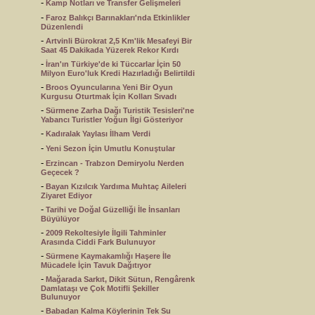
-
Kamp Notları ve Transfer Gelişmeleri
-
Faroz Balıkçı Barınakları'nda Etkinlikler
Düzenlendi
-
Artvinli Bürokrat 2,5 Km'lik Mesafeyi Bir
Saat 45 Dakikada Yüzerek Rekor Kırdı
-
İran'ın Türkiye'de ki Tüccarlar İçin 50
Milyon Euro'luk Kredi Hazırladığı Belirtildi
-
Broos Oyuncularına Yeni Bir Oyun
Kurgusu Oturtmak İçin Kolları Sıvadı
-
Sürmene Zarha Dağı Turistik Tesisleri'ne
Yabancı Turistler Yoğun İlgi Gösteriyor
-
Kadıralak Yaylası İlham Verdi
-
Yeni Sezon İçin Umutlu Konuştular
-
Erzincan - Trabzon Demiryolu Nerden
Geçecek ?
-
Bayan Kızılcık Yardıma Muhtaç Aileleri
Ziyaret Ediyor
-
Tarihi ve Doğal Güzelliği İle İnsanları
Büyülüyor
-
2009 Rekoltesiyle İlgili Tahminler
Arasında Ciddi Fark Bulunuyor
-
Sürmene Kaymakamlığı Haşere İle
Mücadele İçin Tavuk Dağıtıyor
-
Mağarada Sarkıt, Dikit Sütun, Rengârenk
Damlataşı ve Çok Motifli Şekiller
Bulunuyor
-
Babadan Kalma Köylerinin Tek Su