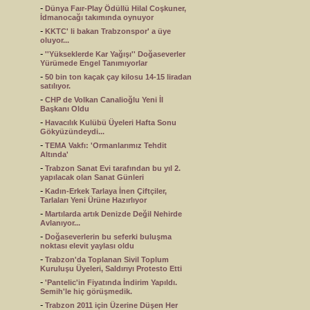
-
Dünya Faır-Play Ödüllü Hilal Coşkuner,
İdmanocağı takımında oynuyor
-
KKTC' li bakan Trabzonspor' a üye
oluyor...
-
''Yükseklerde Kar Yağışı'' Doğaseverler
Yürümede Engel Tanımıyorlar
-
50 bin ton kaçak çay kilosu 14-15 liradan
satılıyor.
-
CHP de Volkan Canalioğlu Yeni İl
Başkanı Oldu
-
Havacılık Kulübü Üyeleri Hafta Sonu
Gökyüzündeydi...
-
TEMA Vakfı: 'Ormanlarımız Tehdit
Altında'
-
Trabzon Sanat Evi tarafından bu yıl 2.
yapılacak olan Sanat Günleri
-
Kadın-Erkek Tarlaya İnen Çiftçiler,
Tarlaları Yeni Ürüne Hazırlıyor
-
Martılarda artık Denizde Değil Nehirde
Avlanıyor...
-
Doğaseverlerin bu seferki buluşma
noktası elevit yaylası oldu
-
Trabzon'da Toplanan Sivil Toplum
Kuruluşu Üyeleri, Saldırıyı Protesto Etti
-
'Pantelic'in Fiyatında İndirim Yapıldı.
Semih'le hiç görüşmedik.
-
Trabzon 2011 için Üzerine Düşen Her