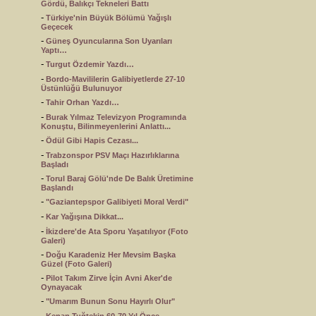
Gördü, Balıkçı Tekneleri Battı
-
Türkiye'nin Büyük Bölümü Yağışlı
Geçecek
-
Güneş Oyuncularına Son Uyarıları
Yaptı…
-
Turgut Özdemir Yazdı…
-
Bordo-Mavililerin Galibiyetlerde 27-10
Üstünlüğü Bulunuyor
-
Tahir Orhan Yazdı…
-
Burak Yılmaz Televizyon Programında
Konuştu, Bilinmeyenlerini Anlattı...
-
Ödül Gibi Hapis Cezası...
-
Trabzonspor PSV Maçı Hazırlıklarına
Başladı
-
Torul Baraj Gölü'nde De Balık Üretimine
Başlandı
-
"Gaziantepspor Galibiyeti Moral Verdi"
-
Kar Yağışına Dikkat...
-
İkizdere'de Ata Sporu Yaşatılıyor (Foto
Galeri)
-
Doğu Karadeniz Her Mevsim Başka
Güzel (Foto Galeri)
-
Pilot Takım Zirve İçin Avni Aker'de
Oynayacak
-
"Umarım Bunun Sonu Hayırlı Olur"
-