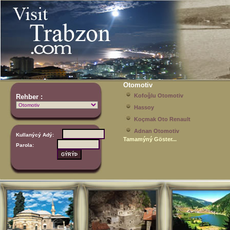
Otomotiv
Kofoğlu Otomotiv
Rehber :
Hassoy
Koçmak Oto Renault
Adnan Otomotiv
Kullanýcý Adý:
Tamamýný Göster...
Parola: