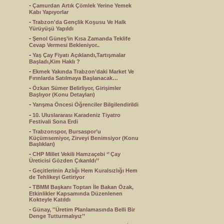
-
Çamurdan Artık Çömlek Yerine Yemek
Kabı Yapıyorlar
-
Trabzon'da Gençlik Koşusu Ve Halk
Yürüyüşü Yapıldı
-
Şenol Güneş’in Kısa Zamanda Teklife
Cevap Vermesi Bekleniyor..
-
Yaş Çay Fiyatı Açıklandı,Tartışmalar
Başladı,Kim Haklı ?
-
Ekmek Yakında Trabzon’daki Market Ve
Fırınlarda Satılmaya Başlanacak…
-
Özkan Sümer Belirliyor, Girişimler
Başlıyor (Konu Detayları)
-
Yarışma Öncesi Öğrenciler Bilgilendirildi
-
10. Uluslararası Karadeniz Tiyatro
Festivali Sona Erdi
-
Trabzonspor, Bursaspor’u
Küçümsemiyor, Zirveyi Benimsiyor (Konu
Başlıkları)
-
CHP Millet Vekili Hamzaçebi ‘’ Çay
Üreticisi Gözden Çıkarıldı’’
-
Geçitlerinin Azlığı Hem Kuralsızlığı Hem
de Tehlikeyi Getiriyor
-
TBMM Başkanı Toptan İle Bakan Özak,
Etkinlikler Kapsamında Düzenlenen
Kokteyle Katıldı
-
Günay, ''Üretim Planlamasında Belli Bir
Denge Tutturmalıyız’’