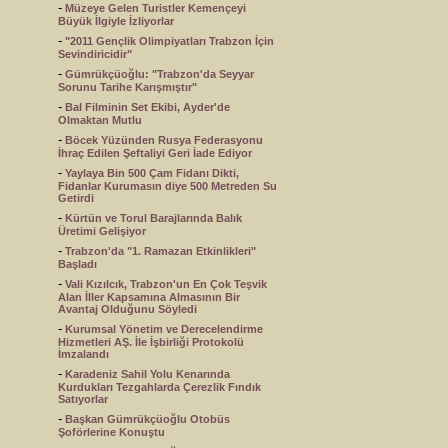
-
Müzeye Gelen Turistler Kemençeyi
Büyük İlgiyle İzliyorlar
-
"2011 Gençlik Olimpiyatları Trabzon İçin
Sevindiricidir"
-
Gümrükçüoğlu: "Trabzon'da Seyyar
Sorunu Tarihe Karışmıştır"
-
Bal Filminin Set Ekibi, Ayder'de
Olmaktan Mutlu
-
Böcek Yüzünden Rusya Federasyonu
İhraç Edilen Şeftaliyi Geri İade Ediyor
-
Yaylaya Bin 500 Çam Fidanı Dikti,
Fidanlar Kurumasın diye 500 Metreden Su
Getirdi
-
Kürtün ve Torul Barajlarında Balık
Üretimi Gelişiyor
-
Trabzon'da "1. Ramazan Etkinlikleri"
Başladı
-
Vali Kızılcık, Trabzon'un En Çok Teşvik
Alan İller Kapsamına Almasının Bir
Avantaj Olduğunu Söyledi
-
Kurumsal Yönetim ve Derecelendirme
Hizmetleri AŞ. İle İşbirliği Protokolü
İmzalandı
-
Karadeniz Sahil Yolu Kenarında
Kurdukları Tezgahlarda Çerezlik Fındık
Satıyorlar
-
Başkan Gümrükçüoğlu Otobüs
Şoförlerine Konuştu