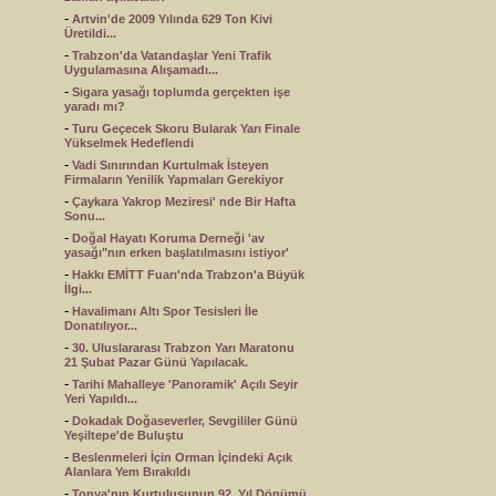
-
Artvin'de 2009 Yılında 629 Ton Kivi
Üretildi...
-
Trabzon'da Vatandaşlar Yeni Trafik
Uygulamasına Alışamadı...
-
Sigara yasağı toplumda gerçekten işe
yaradı mı?
-
Turu Geçecek Skoru Bularak Yarı Finale
Yükselmek Hedeflendi
-
Vadi Sınırından Kurtulmak İsteyen
Firmaların Yenilik Yapmaları Gerekiyor
-
Çaykara Yakrop Meziresi' nde Bir Hafta
Sonu...
-
Doğal Hayatı Koruma Derneği 'av
yasağı"nın erken başlatılmasını istiyor'
-
Hakkı EMİTT Fuarı'nda Trabzon'a Büyük
İlgi...
-
Havalimanı Altı Spor Tesisleri İle
Donatılıyor...
-
30. Uluslararası Trabzon Yarı Maratonu
21 Şubat Pazar Günü Yapılacak.
-
Tarihi Mahalleye 'Panoramik' Açılı Seyir
Yeri Yapıldı...
-
Dokadak Doğaseverler, Sevgililer Günü
Yeşiltepe'de Buluştu
-
Beslenmeleri İçin Orman İçindeki Açık
Alanlara Yem Bırakıldı
-
Tonya'nın Kurtuluşunun 92. Yıl Dönümü