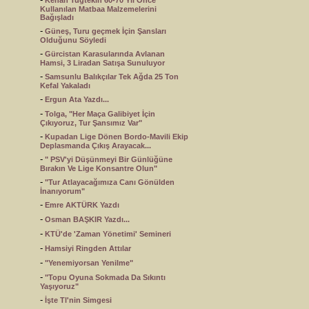
Kenan Tuğtekin 60-70 Yıl Önce
Kullanılan Matbaa Malzemelerini
Bağışladı
-
Güneş, Turu geçmek İçin Şansları
Olduğunu Söyledi
-
Gürcistan Karasularında Avlanan
Hamsi, 3 Liradan Satışa Sunuluyor
-
Samsunlu Balıkçılar Tek Ağda 25 Ton
Kefal Yakaladı
-
Ergun Ata Yazdı...
-
Tolga, "Her Maça Galibiyet İçin
Çıkıyoruz, Tur Şansımız Var"
-
Kupadan Lige Dönen Bordo-Mavili Ekip
Deplasmanda Çıkış Arayacak...
-
" PSV'yi Düşünmeyi Bir Günlüğüne
Bırakın Ve Lige Konsantre Olun"
-
"Tur Atlayacağımıza Canı Gönülden
İnanıyorum"
-
Emre AKTÜRK Yazdı
-
Osman BAŞKIR Yazdı...
-
KTÜ'de 'Zaman Yönetimi' Semineri
-
Hamsiyi Ringden Attılar
-
"Yenemiyorsan Yenilme"
-
"Topu Oyuna Sokmada Da Sıkıntı
Yaşıyoruz"
-
İşte Tl'nin Simgesi