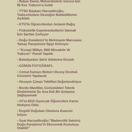
-
Bakan Demir, Mühendislerin Gecesi İçin
İlk Kez Trabzon’a Geldi
-
TTSO Başkanı Hacısalihoğlu,
Trabzonluların Desteğini Beklediklerini
Açıkladı
-
KTÜ’lü Öğrencilerden Anlamlı Bağış
-
Fiskobirlik Gayrimenkullerini Satmak
İçin Şartları Zorluyor
-
Doğu Karadeniz'in Muhteşem Manzarası
Yamaç Paraşütüne İlgiyi Arttırıyor
-
''Kuvayi Milliye, Milli Mücadele Ve
Trabzon'' Paneli Yapıldı
-
Belediyeden Şehit Ailelerine Destek
-
GÜNÜN FOTOĞRAFI..
-
Cemal Kamacı-Bülent Ulusoy Dostluk
Gösterisi Yapılacak
-
Hüseyin Çimşir Teklifleri Değerlendiriyor
-
Bordo-Mavililer, Görüştükleri Teknik
Direktörlerle Şu Ana Dek Bir Anlaşma
Sağlayamadı
-
Of'ta 8315 Oyuncak Öğrencilere Karne
Hediyesi Oldu
-
Engelli Doğukan Okuluna Asansör
İstiyor
-
Suat Hacısalihoğlu:"Madencilik Sektörü
Doğu Karadeniz'in Ekonomik Kurtuluşu
Olabilir"