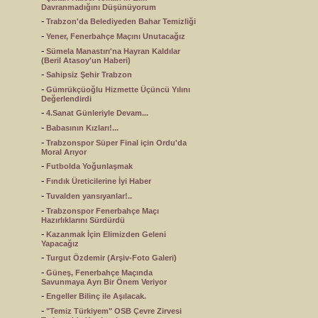
Davranmadığını Düşünüyorum
-
Trabzon'da Belediyeden Bahar Temizliği
-
Yener, Fenerbahçe Maçını Unutacağız
-
Sümela Manastırı'na Hayran Kaldılar
(Beril Atasoy'un Haberi)
-
Sahipsiz Şehir Trabzon
-
Gümrükçüoğlu Hizmette Üçüncü Yılını
Değerlendirdi
-
4.Sanat Günleriyle Devam...
-
Babasının Kızları!...
-
Trabzonspor Süper Final için Ordu'da
Moral Arıyor
-
Futbolda Yoğunlaşmak
-
Fındık Üreticilerine İyi Haber
-
Tuvalden yansıyanlar!..
-
Trabzonspor Fenerbahçe Maçı
Hazırlıklarını Sürdürdü
-
Kazanmak İçin Elimizden Geleni
Yapacağız
-
Turgut Özdemir (Arşiv-Foto Galeri)
-
Güneş, Fenerbahçe Maçında
Savunmaya Ayrı Bir Önem Veriyor
-
Engeller Bilinç ile Aşılacak.
-
"Temiz Türkiyem" OSB Çevre Zirvesi