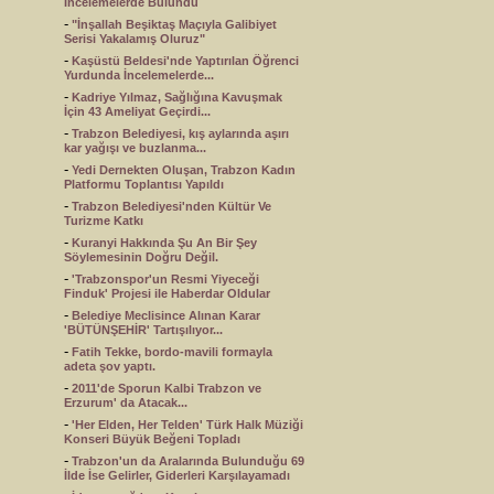
İncelemelerde Bulundu
-
"İnşallah Beşiktaş Maçıyla Galibiyet
Serisi Yakalamış Oluruz"
-
Kaşüstü Beldesi'nde Yaptırılan Öğrenci
Yurdunda İncelemelerde...
-
Kadriye Yılmaz, Sağlığına Kavuşmak
İçin 43 Ameliyat Geçirdi...
-
Trabzon Belediyesi, kış aylarında aşırı
kar yağışı ve buzlanma...
-
Yedi Dernekten Oluşan, Trabzon Kadın
Platformu Toplantısı Yapıldı
-
Trabzon Belediyesi'nden Kültür Ve
Turizme Katkı
-
Kuranyi Hakkında Şu An Bir Şey
Söylemesinin Doğru Değil.
-
'Trabzonspor'un Resmi Yiyeceği
Finduk' Projesi ile Haberdar Oldular
-
Belediye Meclisince Alınan Karar
'BÜTÜNŞEHİR' Tartışılıyor...
-
Fatih Tekke, bordo-mavili formayla
adeta şov yaptı.
-
2011'de Sporun Kalbi Trabzon ve
Erzurum' da Atacak...
-
'Her Elden, Her Telden' Türk Halk Müziği
Konseri Büyük Beğeni Topladı
-
Trabzon'un da Aralarında Bulunduğu 69
İlde İse Gelirler, Giderleri Karşılayamadı