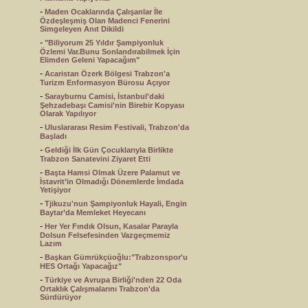
-
Maden Ocaklarında Çalışanlar İle
Özdeşleşmiş Olan Madenci Fenerini
Simgeleyen Anıt Dikildi
-
"Biliyorum 25 Yıldır Şampiyonluk
Özlemi Var.Bunu Sonlandırabilmek İçin
Elimden Geleni Yapacağım"
-
Acaristan Özerk Bölgesi Trabzon'a
Turizm Enformasyon Bürosu Açıyor
-
Sarayburnu Camisi, İstanbul'daki
Şehzadebaşı Camisi'nin Birebir Kopyası
Olarak Yapılıyor
-
Uluslararası Resim Festivali, Trabzon'da
Başladı
-
Geldiği İlk Gün Çocuklarıyla Birlikte
Trabzon Sanatevini Ziyaret Etti
-
Başta Hamsi Olmak Üzere Palamut ve
İstavrit’in Olmadığı Dönemlerde İmdada
Yetişiyor
-
Tjikuzu'nun Şampiyonluk Hayali, Engin
Baytar’da Memleket Heyecanı
-
Her Yer Fındık Olsun, Kasalar Parayla
Dolsun Felsefesinden Vazgeçmemiz
Lazım
-
Başkan Gümrükçüoğlu:"Trabzonspor'u
HES Ortağı Yapacağız"
-
Türkiye ve Avrupa Birliği'nden 22 Oda
Ortaklık Çalışmalarını Trabzon'da
Sürdürüyor