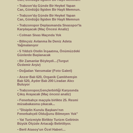
-
Trabzon’da Günde Bir Heykel Yapan
Can, Gördüğü İlgiden Bir Hayli Memnun.
-
Trabzon’da Günde Bir Heykel Yapan
Can, Gördüğü İlgiden Bir Hayli Memnun
-
Trabzonspor Deplasmanda Sivasspor'la
Karşılaşacak (Maç Öncesi Analiz)
-
Colman Sivas Maçında Yok
-
Bilinçsiz Avlanma İle Deniz Adeta
Yağmalanıyor
-
5 Yıldızlı Otelin İnşaatına, Önümüzdeki
Günlerde Başlanacak
-
Bir Zamanlar Böyleydi…(Turgut
Özdemir Arşiv)
-
Doğadan Yansımalar (Foto Galeri)
-
Anzer Balı 620, Organik Çamlıhemşin
Balı 520, Ayder Balı 200 Liradan Alıcı
Buluyor
-
Trabzonspor,Gençlerbirliği Karşısında
Çıkış Arayacak (Maç öncesi analiz)
-
Fenerbahçe maçıyla birlikte 25. Resmi
müsabakasına çıkacak...
-
"Disiplin Kurulu Başkanı'nın
Fenerbahçeli Olduğunu Bilmeyen Yok"
-
Yat Turizmiyle Birlikte Turizm Gelirinin
Büyük Ölçüde Artacağı Belirtiliyor.
-
Beril Atasoy'un Özel Haberi…