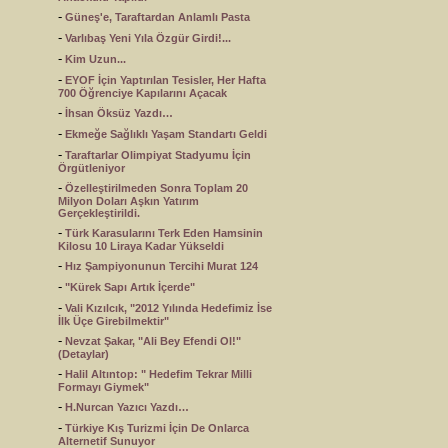
-
Güneş'e, Taraftardan Anlamlı Pasta
-
Varlıbaş Yeni Yıla Özgür Girdi!...
-
Kim Uzun...
-
EYOF İçin Yaptırılan Tesisler, Her Hafta
700 Öğrenciye Kapılarını Açacak
-
İhsan Öksüz Yazdı…
-
Ekmeğe Sağlıklı Yaşam Standartı Geldi
-
Taraftarlar Olimpiyat Stadyumu İçin
Örgütleniyor
-
Özelleştirilmeden Sonra Toplam 20
Milyon Doları Aşkın Yatırım
Gerçekleştirildi.
-
Türk Karasularını Terk Eden Hamsinin
Kilosu 10 Liraya Kadar Yükseldi
-
Hız Şampiyonunun Tercihi Murat 124
-
"Kürek Sapı Artık İçerde"
-
Vali Kızılcık, "2012 Yılında Hedefimiz İse
İlk Üçe Girebilmektir"
-
Nevzat Şakar, "Ali Bey Efendi Ol!"
(Detaylar)
-
Halil Altıntop: " Hedefim Tekrar Milli
Formayı Giymek"
-
H.Nurcan Yazıcı Yazdı…
-
Türkiye Kış Turizmi İçin De Onlarca
Alternetif Sunuyor