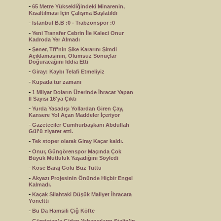
-
65 Metre Yüksekliğindeki Minarenin,
Kısaltılması İçin Çalışma Başlatıldı
-
İstanbul B.B :0 - Trabzonspor :0
-
Yeni Transfer Cebrin İle Kaleci Onur
Kadroda Yer Almadı
-
Şener, Tff'nin Şike Kararını Şimdi
Açıklamasının, Olumsuz Sonuçlar
Doğuracağını İddia Etti
-
Giray: Kaybı Telafi Etmeliyiz
-
Kupada tur zamanı
-
1 Milyar Doların Üzerinde İhracat Yapan
İl Sayısı 16'ya Çıktı
-
Yurda Yasadışı Yollardan Giren Çay,
Kansere Yol Açan Maddeler İçeriyor
-
Gazeteciler Cumhurbaşkanı Abdullah
Gül'ü ziyaret etti.
-
Tek stoper olarak Giray Kaçar kaldı.
-
Onur, Güngörenspor Maçında Çok
Büyük Mutluluk Yaşadığını Söyledi
-
Köse Baraj Gölü Buz Tuttu
-
Akyazı Projesinin Önünde Hiçbir Engel
Kalmadı.
-
Kaçak Silahtaki Düşük Maliyet İhracata
Yöneltti
-
Bu Da Hamsili Çiğ Köfte
-