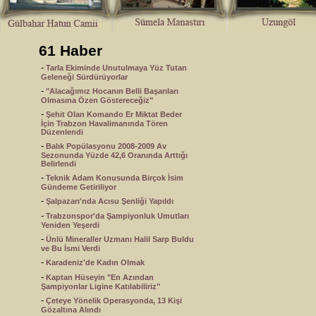
61 Haber
-
Tarla Ekiminde Unutulmaya Yüz Tutan
Geleneği Sürdürüyorlar
-
"Alacağımız Hocanın Belli Başarıları
Olmasına Özen Göstereceğiz"
-
Şehit Olan Komando Er Miktat Beder
İçin Trabzon Havalimanında Tören
Düzenlendi
-
Balık Popülasyonu 2008-2009 Av
Sezonunda Yüzde 42,6 Oranında Arttığı
Belirlendi
-
Teknik Adam Konusunda Birçok İsim
Gündeme Getiriliyor
-
Şalpazarı'nda Acısu Şenliği Yapıldı
-
Trabzonspor'da Şampiyonluk Umutları
Yeniden Yeşerdi
-
Ünlü Mineraller Uzmanı Halil Sarp Buldu
ve Bu İsmi Verdi
-
Karadeniz'de Kadın Olmak
-
Kaptan Hüseyin "En Azından
Şampiyonlar Ligine Katılabiliriz"
-
Çeteye Yönelik Operasyonda, 13 Kişi
Gözaltına Alındı