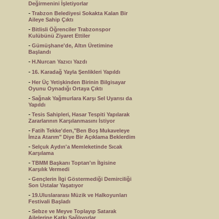
Değirmenini İşletiyorlar
-
Trabzon Belediyesi Sokakta Kalan Bir
Aileye Sahip Çıktı
-
Bitlisli Öğrenciler Trabzonspor
Kulübünü Ziyaret Ettiler
-
Gümüşhane'de, Altın Üretimine
Başlandı
-
H.Nurcan Yazıcı Yazdı
-
16. Karadağ Yayla Şenlikleri Yapıldı
-
Her Üç Yetişkinden Birinin Bilgisayar
Oyunu Oynadığı Ortaya Çıktı
-
Sağnak Yağmurlara Karşı Sel Uyarısı da
Yapıldı
-
Tesis Sahipleri, Hasar Tespiti Yapılarak
Zararlarının Karşılanmasını İstiyor
-
Fatih Tekke'den,"Ben Boş Mukaveleye
İmza Atarım" Diye Bir Açıklama Beklerdim
-
Selçuk Aydın'a Memleketinde Sıcak
Karşılama
-
TBMM Başkanı Toptan'ın İlgisine
Karşılık Vermedi
-
Gençlerin İlgi Göstermediği Demirciliği
Son Ustalar Yaşatıyor
-
19.Uluslararası Müzik ve Halkoyunları
Festivali Başladı
-
Sebze ve Meyve Toplayıp Satarak
Ailelerine Katkı Sağlıyorlar