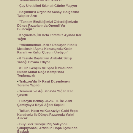
-
Çay Üreticileri Sıkıntılı Günler Yaşıyor
-
Beşikdüzü Organize Sanayi Bölgesine
Talepler Arttı
-
"Tanıtım Eksikliğimizi Giderdiğimizde
Dünya Pazarlarında Önemli Yer
Bulacağız"
-
Kaçkarlara, İlk Defa Temmuz Ayında Kar
Yağdı
-
"Hükümetimiz, Krize Dönüşen Fındık
Meselesini Aşma Konusunda Kesin
Kararlı ve Kalıcı Çözüm Üretiyor"
-
6 Tesiste Başlatılan Alabalık Satışı
Yasağı Devam Ediyor
-
81 ilin Gençlik ve Spor İl Müdürleri
Sultan Murat Doğa Kampı'nda
Toplanacak
-
Trabzon'da İlk Kayıt Düzenlenen
Törenle Yapıldı
-
Temmuz ve Ağustos'da Yağan Kar
Şaşırttı
-
Hüseyin Bektaş 28.250 TL İle 2009
Çamlıyayla Köyü Ağası Seçildi
-
Telkari, Hasır ve Kazzaziye Gold Expo
Karadeniz İle Dünya Pazarında Yerini
Alacak
-
Büyükler Türkiye Plaj Voleybolu
Şampiyonası, Artvin'in Hopa İlçesi'nde
Başladı